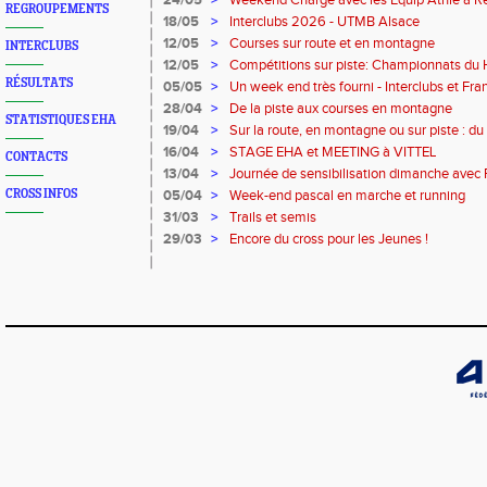
24/05
>
Weekend Chargé avec les Equip'Athlé à Re
REGROUPEMENTS
Reims pour les Benjamins
18/05
>
Interclubs 2026 - UTMB Alsace
12/05
>
Courses sur route et en montagne
INTERCLUBS
12/05
>
Compétitions sur piste: Championnats du 
équip'athlé U14-U16
RÉSULTATS
05/05
>
Un week end très fourni - Interclubs et F
!
28/04
>
De la piste aux courses en montagne
STATISTIQUES EHA
19/04
>
Sur la route, en montagne ou sur piste : du
Charlottesville en passant par le Portugal
16/04
>
STAGE EHA et MEETING à VITTEL
CONTACTS
13/04
>
Journée de sensibilisation dimanche avec 
l'association vivre avec Parkinson
CROSS INFOS
05/04
>
Week-end pascal en marche et running
31/03
>
Trails et semis
29/03
>
Encore du cross pour les Jeunes !