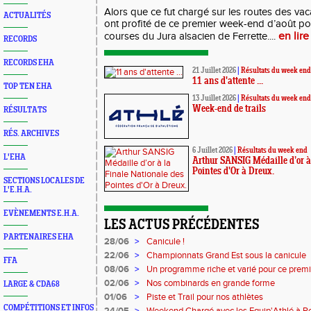
Alors que ce fut chargé sur les routes des vac
ACTUALITÉS
ont profité de ce premier week-end d’août po
en lire
courses du Jura alsacien de Ferrette....
RECORDS
RECORDS EHA
21 Juillet 2026
|
Résultats du week end
11 ans d'attente ...
TOP TEN EHA
13 Juillet 2026
|
Résultats du week end
Week-end de trails
RÉSULTATS
RÉS. ARCHIVES
6 Juillet 2026
|
Résultats du week end
L'EHA
Arthur SANSIG Médaille d’or à
Pointes d'Or à Dreux.
SECTIONS LOCALES DE
L'E.H.A.
EVÈNEMENTS E.H.A.
LES ACTUS PRÉCÉDENTES
PARTENAIRES EHA
28/06
>
Canicule !
22/06
>
Championnats Grand Est sous la canicule
FFA
08/06
>
Un programme riche et varié pour ce prem
02/06
>
Nos combinards en grande forme
LARGE & CDA68
01/06
>
Piste et Trail pour nos athlètes
COMPÉTITIONS ET INFOS