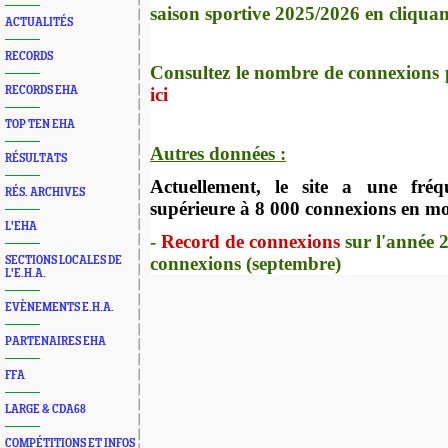
saison sportive 2025/2026 en cliqua
ACTUALITÉS
RECORDS
Consultez le nombre de connexions
RECORDS EHA
ici
TOP TEN EHA
Autres données :
RÉSULTATS
Actuellement, le site a une fréq
RÉS. ARCHIVES
supérieure à 8 000 connexions en m
L'EHA
-
Record de connexions
sur l'année 
connexions (septembre)
SECTIONS LOCALES DE
L'E.H.A.
EVÈNEMENTS E.H.A.
PARTENAIRES EHA
FFA
LARGE & CDA68
COMPÉTITIONS ET INFOS