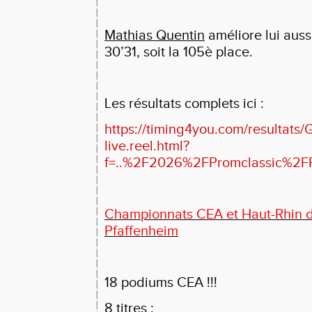
Mathias Quentin
améliore lui auss
30’31, soit la 105è place.
Les résultats complets ici :
https://timing4you.com/resultats/G
live.reel.html?
f=..%2F2026%2FPromclassic%2FP
Championnats CEA et Haut-Rhin d
Pfaffenheim
18 podiums CEA !!!
8 titres :