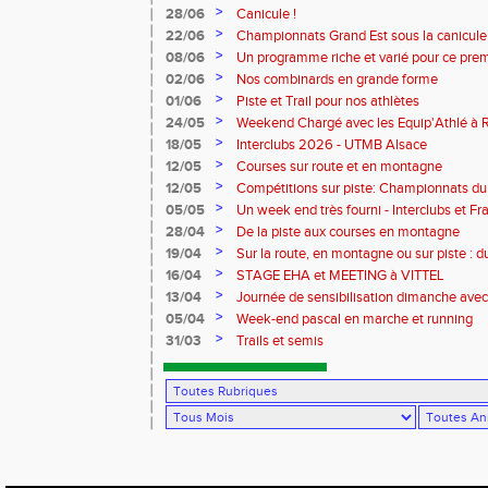
à Dreux.
>
28/06
Canicule !
>
22/06
Championnats Grand Est sous la canicule
>
08/06
Un programme riche et varié pour ce pre
>
02/06
Nos combinards en grande forme
>
01/06
Piste et Trail pour nos athlètes
>
24/05
Weekend Chargé avec les Equip'Athlé à R
à Reims pour les Benjamins
>
18/05
Interclubs 2026 - UTMB Alsace
>
12/05
Courses sur route et en montagne
>
12/05
Compétitions sur piste: Championnats du
équip'athlé U14-U16
>
05/05
Un week end très fourni - Interclubs et 
menu !
>
28/04
De la piste aux courses en montagne
>
19/04
Sur la route, en montagne ou sur piste : 
Charlottesville en passant par le Portuga
>
16/04
STAGE EHA et MEETING à VITTEL
>
13/04
Journée de sensibilisation dimanche avec
l'association vivre avec Parkinson
>
05/04
Week-end pascal en marche et running
>
31/03
Trails et semis