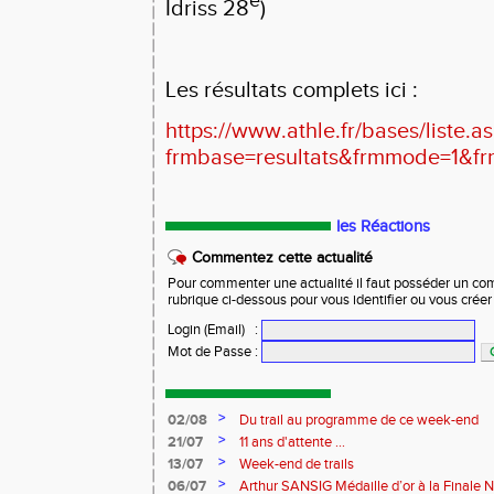
e
Idriss 28
)
Les résultats complets ici :
https://www.athle.fr/bases/liste.a
frmbase=resultats&frmmode=1&f
les Réactions
Commentez cette actualité
Pour commenter une actualité il faut posséder un compt
rubrique ci-dessous pour vous identifier ou vous crée
Login (Email)
:
Mot de Passe
:
>
02/08
Du trail au programme de ce week-end
>
21/07
11 ans d'attente ...
>
13/07
Week-end de trails
>
06/07
Arthur SANSIG Médaille d’or à la Finale N