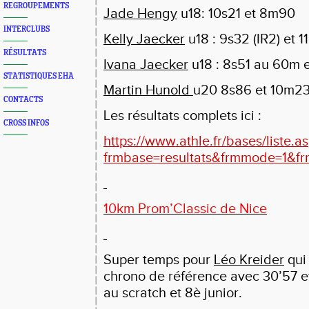
REGROUPEMENTS
Jade Hengy
u18: 10s21 et 8m90
INTERCLUBS
Kelly Jaecker
u18 : 9s32 (IR2) et 1
RÉSULTATS
Ivana Jaecker
u18 : 8s51 au 60m e
STATISTIQUES EHA
Martin Hunold
u20 8s86 et 10m2
CONTACTS
Les résultats complets ici :
CROSS INFOS
https://www.athle.fr/bases/liste.a
frmbase=resultats&frmmode=1&f
10km Prom’Classic de Nice
Super temps pour
Léo Kreider
qui
chrono de référence avec 30’57 e
au scratch et 8è junior.