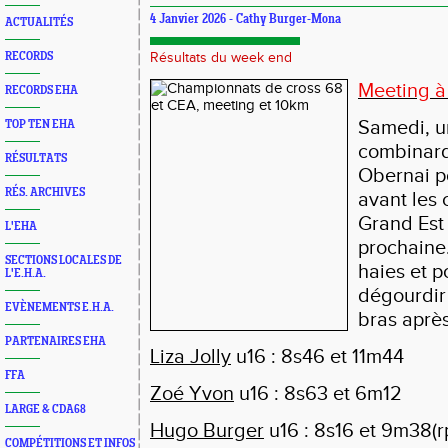
4 Janvier 2026 - Cathy Burger-Mona
ACTUALITÉS
RECORDS
Résultats du week end
Meeting à
RECORDS EHA
Samedi, u
TOP TEN EHA
combinard
RÉSULTATS
Obernai p
RÉS. ARCHIVES
avant les
Grand Est
L'EHA
prochaine
SECTIONS LOCALES DE
haies et p
L'E.H.A.
dégourdir 
EVÈNEMENTS E.H.A.
bras après
PARTENAIRES EHA
Liza Jolly
u16 : 8s46 et 11m44
FFA
Zoé Yvon
u16 : 8s63 et 6m12
LARGE & CDA68
Hugo Burger
u16 : 8s16 et 9m38(r
COMPÉTITIONS ET INFOS