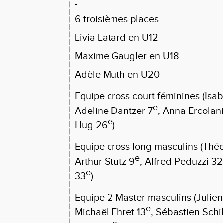
6 troisièmes places
Livia Latard en U12
Maxime Gaugler en U18
Adèle Muth en U20
Equipe cross court féminines (Isab
e
Adeline Dantzer 7
, Anna Ercolan
e
Hug 26
)
Equipe cross long masculins (Théo
e
Arthur Stutz 9
, Alfred Peduzzi 32
e
33
)
Equipe 2 Master masculins (Julie
e
Michaël Ehret 13
, Sébastien Schi