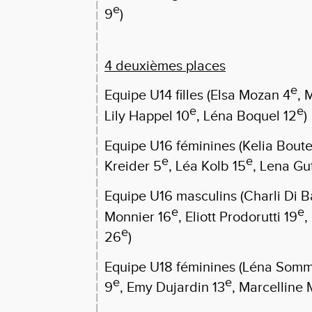
e
9
)
4 deuxièmes places
e
Equipe U14 filles (Elsa Mozan 4
, 
e
e
Lily Happel 10
, Léna Boquel 12
)
Equipe U16 féminines (Kelia Boute
e
e
Kreider 5
, Léa Kolb 15
, Lena Gu
Equipe U16 masculins (Charli Di Ba
e
e
Monnier 16
, Eliott Prodorutti 19
,
e
26
)
Equipe U18 féminines (Léna Somm
e
e
9
, Emy Dujardin 13
, Marcelline