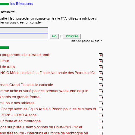
les Réactions
actualité
ité il faut posséder un compte sur le site FFA, utilisez la rubrique ci-
fier ou vous créer un compte.
|
mot de passe oublié ?
 au programme de ce week-end
tente ...
de trails
NSIG Médaille d’or à la Finale Nationale des Pointes d'Or
!
ats Grand Est sous la canicule
mme riche et varié pour ce premier week-end de juin
inards en grande forme
rail pour nos athlètes
hargé avec les Equip'Athlé à Redon pour les Minimes et
our les Benjamins
bs 2026 - UTMB Alsace
ur route et en montagne
ons sur piste: Championnats du Haut-Rhin U12 et
lé U14-U16
nd très fourni - Interclubs et France de Montagne au