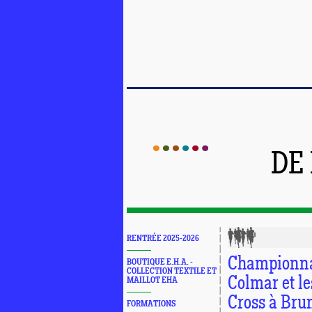
DE
RENTRÉE 2025-2026
Championna
BOUTIQUE E.H.A. -
COLLECTION TEXTILE ET
Colmar et l
MAILLOT EHA
Cross à Bru
FORMATIONS