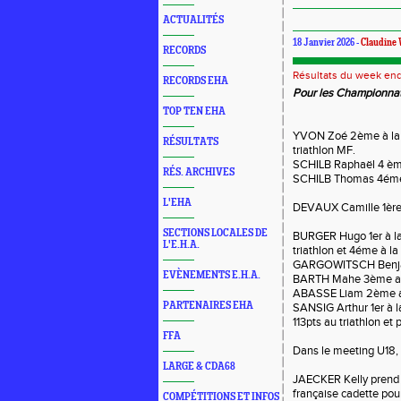
ACTUALITÉS
18 Janvier 2026 -
Claudin
RECORDS
Résultats du week en
RECORDS EHA
Pour les Championna
TOP TEN EHA
YVON Zoé 2ème à la h
RÉSULTATS
triathlon MF.
SCHILB Raphaël 4 ème
RÉS. ARCHIVES
SCHILB Thomas 4éme 
L'EHA
DEVAUX Camille 1ère 
SECTIONS LOCALES DE
BURGER Hugo 1er à l
L'E.H.A.
triathlon et 4éme à la
GARGOWITSCH Benjam
EVÈNEMENTS E.H.A.
BARTH Mahe 3ème au
ABASSE Liam 2ème au
PARTENAIRES EHA
SANSIG Arthur 1er à l
113pts au triathlon et
FFA
Dans le meeting U18,
LARGE & CDA68
JAECKER Kelly prend l
française cadette pour 
COMPÉTITIONS ET INFOS