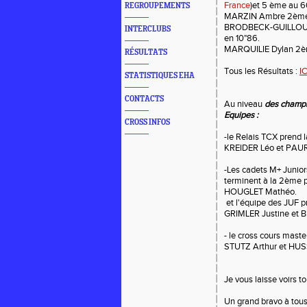
France
)et 5 ème au 6
REGROUPEMENTS
MARZIN Ambre 2ème à 
BRODBECK-GUILLOU No
INTERCLUBS
en 10"86.
MARQUILIE Dylan 2ème
RÉSULTATS
Tous les Résultats :
IC
STATISTIQUES EHA
CONTACTS
Au niveau
des champ
Equipes :
CROSS INFOS
-le Relais TCX prend
KREIDER Léo et PAURI
-Les cadets M+ Junio
terminent à la 2ème
HOUGLET Mathéo.
et l'équipe des JUF 
GRIMLER Justine et
- le cross cours ma
STUTZ Arthur et HUSS
Je vous laisse voirs t
Un grand bravo à tous