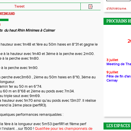
Tweet
d'Athlétisme.
e WEINGAND
PROCHAINS R
d
ts du haut Rhin Minimes à Colmar
2
auteur avec 1m48 et 1ère au 50m haies en 8"31 et gagne le
 à la hauteur avec 1m40 et 3éme à la perche avec 2m00.
à la perche avec 1m80.
3 juillet
Meeting de Th
à la perche avec 1m90.
9 juillet
Fête de fin d'a
a perche avec3m60 , 2ème au 50m haies en 8"10, 3éme au
Cernay
 longueur.
in 1er au 50 m en 6"74.
 60 m en 8"68 et 2ème au poids avec 7m34.
 triple saut avec 9m69.
a hauteur avec 1m70 ainsi qu'au poids avec 13m37. Il réalise
 prend la 2ème place (perfIR3).
 quelques performances remarquables :
a 1ère à la longueur avec 5m53 (perfIR1 et 11ème perf
LES ESPACES
l'instant ...sur 1500 !
Qualifiée pour les championnats de