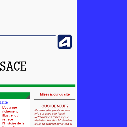
LSACE
Mises à jour du site
naire
QUOI DE NEUF ?
L'ouvrage
Ne ratez plus jamais aucune
richement
info sur votre site favori.
illustré, qui
Retrouvez les mises à jour
retrace
réalisées lors des 30 derniers
l’Histoire de la
jours en cliquant sur le lien ci