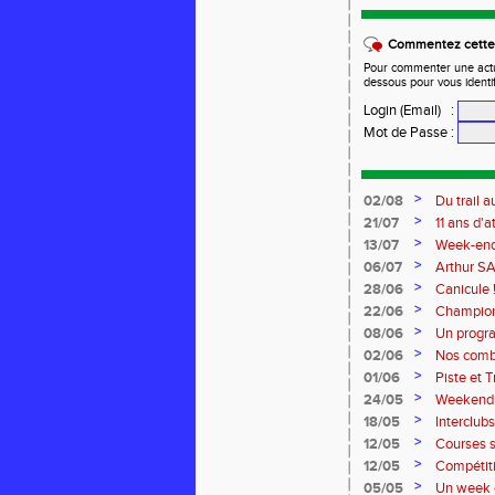
Commentez cette 
Pour commenter une actual
dessous pour vous identi
Login (Email)
:
Mot de Passe
:
>
02/08
Du trail
>
21/07
11 ans d'at
>
13/07
Week-end 
>
06/07
Arthur SA
à Dreux.
>
28/06
Canicule 
>
22/06
Championn
>
08/06
Un progra
>
02/06
Nos comb
>
01/06
Piste et T
>
24/05
Weekend C
à Reims p
>
18/05
Interclu
>
12/05
Courses s
>
12/05
Compétiti
équip'ath
>
05/05
Un week e