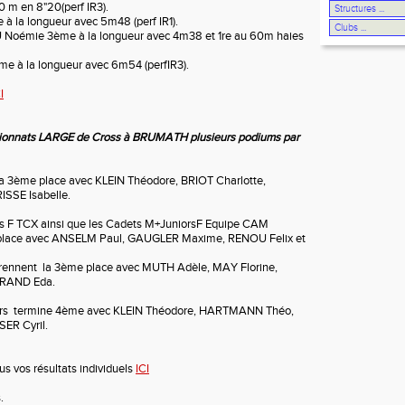
0 m en 8"20(perf IR3).
la longueur avec 5m48 (perf IR1).
émie 3ème à la longueur avec 4m38 et 1re au 60m haies
 à la longueur avec 6m54 (perfIR3).
I
ionnats LARGE de Cross à BRUMATH plusieurs podiums par
 la 3ème place avec KLEIN Théodore, BRIOT Charlotte,
SSE Isabelle.
rs F TCX ainsi que les Cadets M+JuniorsF Equipe CAM
 place avec ANSELM Paul, GAUGLER Maxime, RENOU Felix et
prennent la 3ème place avec MUTH Adèle, MAY Florine,
 BRAND Eda.
sters termine 4ème avec KLEIN Théodore, HARTMANN Théo,
ER Cyril.
ous vos résultats individuels
ICI
.