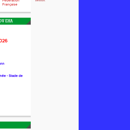
Fédération
dessus.
Française
DV EHA
026
ann
nnée - Stade de