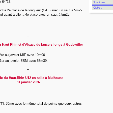
n 64"17.
d la 2è place de la longueur (CAF) avec un saut à 5m29.
nd quant à elle la 4è place avec un saut à 5m25.
--
Haut-Rhin et d'Alsace de lancers longs à Guebwiller
1ère au javelot MIF avec 19m90.
1er au javelot ESM avec 55m39.
--
le du Haut-Rhin U12 en salle à Mulhouse
31 janvier 2026
TTI
, 3ème avec le même total de points que deux autres