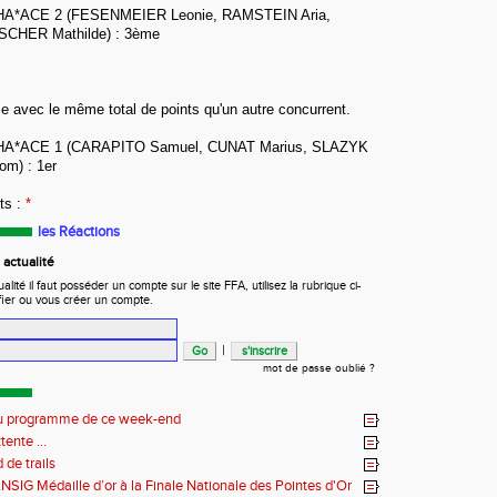
EHA*ACE 2 (
FESENMEIER Leonie, RAMSTEIN Aria,
SCHER Mathilde) : 3ème
e avec le même total de points qu'un autre concurrent.
EHA*ACE 1 (
CARAPITO Samuel, CUNAT Marius, SLAZYK
Tom
) : 1er
ts :
*
les Réactions
actualité
ité il faut posséder un compte sur le site FFA, utilisez la rubrique ci-
fier ou vous créer un compte.
|
mot de passe oublié ?
 au programme de ce week-end
tente ...
de trails
NSIG Médaille d’or à la Finale Nationale des Pointes d'Or