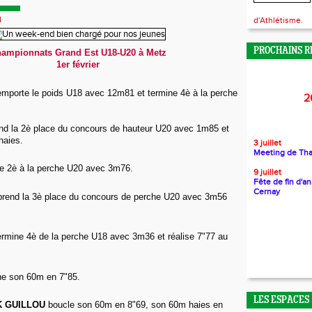
d
d'Athlétisme.
PROCHAINS R
ampionnats Grand Est U18-U20 à Metz
1er février
mporte le poids U18 avec 12m81 et termine 4è à la perche
2
nd la 2è place du concours de hauteur U20 avec 1m85 et
haies.
3 juillet
Meeting de Th
e 2è à la perche U20 avec 3m76.
9 juillet
Fête de fin d'a
Cernay
rend la 3è place du concours de perche U20 avec 3m56
ermine 4è de la perche U18 avec 3m36 et réalise 7"77 au
ne son 60m en 7"85.
LES ESPACES
K GU
ILLOU
boucle son 60m en 8"69, son 60m haies en