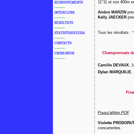
11"11 et son 400m e
REGROUPEMENTS
Ambre MARZIN
pren
INTERCLUBS
Kelly JAECKER
pre
RÉSULTATS
Tous les résultats :
*
STATISTIQUES EHA
CONTACTS
Championnats du 
CROSS INFOS
Camille DEVAUX
, 
Dylan
MARQUILIE
,
Fina
Pouss'athlon POF
Violette PRODORU
concurrentes.