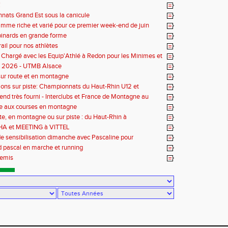
!
ats Grand Est sous la canicule
mme riche et varié pour ce premier week-end de juin
inards en grande forme
rail pour nos athlètes
hargé avec les Equip'Athlé à Redon pour les Minimes et
our les Benjamins
bs 2026 - UTMB Alsace
ur route et en montagne
ons sur piste: Championnats du Haut-Rhin U12 et
lé U14-U16
nd très fourni - Interclubs et France de Montagne au
te aux courses en montagne
ute, en montagne ou sur piste : du Haut-Rhin à
sville en passant par le Portugal et Annecy
A et MEETING à VITTEL
e sensibilisation dimanche avec Pascaline pour
tion vivre avec Parkinson
 pascal en marche et running
semis