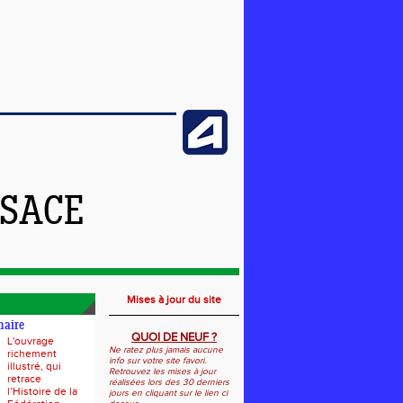
LSACE
Mises à jour du site
naire
QUOI DE NEUF ?
L'ouvrage
Ne ratez plus jamais aucune
richement
info sur votre site favori.
illustré, qui
Retrouvez les mises à jour
retrace
réalisées lors des 30 derniers
l’Histoire de la
jours en cliquant sur le lien ci