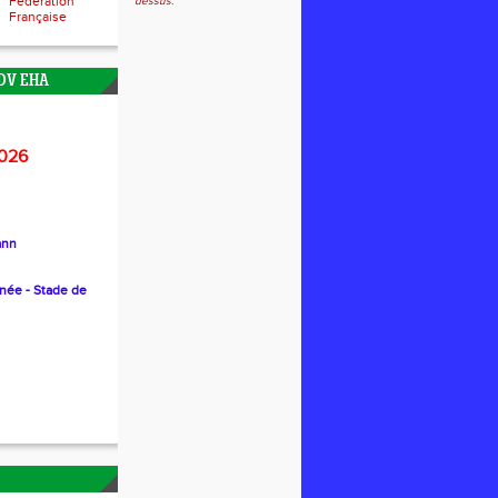
Fédération
dessus.
Française
DV EHA
026
ann
nnée - Stade de