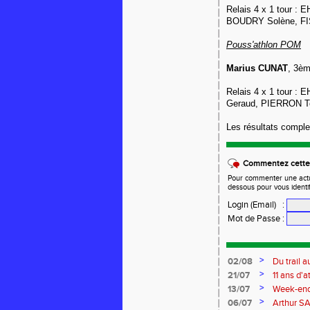
Relais 4 x 1 tour : 
BOUDRY Solène, FI
Pouss'athlon POM
Marius CUNAT
, 3èm
Relais 4 x 1 tour : 
Geraud, PIERRON 
Les résultats comple
Commentez cette 
Pour commenter une actual
dessous pour vous identi
Login (Email)
:
Mot de Passe
:
>
02/08
Du trail
>
21/07
11 ans d'at
>
13/07
Week-end 
>
06/07
Arthur SA