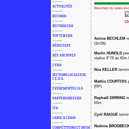
ACTUALITÉS
Résultats du week en
RECORDS
Ch
RECORDS EHA
TOP TEN EHA
Amine BECHLEM
re
(3m36).
RÉSULTATS
Martin HUNOLD
pre
RÉS. ARCHIVES
réalise 8"78 au 60m 
L'EHA
Noa KELLER
termin
SECTIONS LOCALES DE
L'E.H.A.
Mathis COURTOIS
p
(RP).
EVÈNEMENTS E.H.A.
Raphaël DIRRING
t
PARTENAIRES EHA
60m.
FFA
Cyril RAIGUE
termi
LARGE & CDA68
Noémie BRODBEC
COMPÉTITIONS ET INFOS