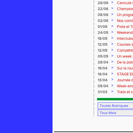
à Dreux.
>
28/06
Canicule 
>
22/06
Championn
>
08/06
Un progra
>
02/06
Nos comb
>
01/06
Piste et T
>
24/05
Weekend C
à Reims p
>
18/05
Interclu
>
12/05
Courses s
>
12/05
Compétiti
équip'ath
>
05/05
Un week e
menu !
>
28/04
De la pis
>
19/04
Sur la ro
Charlotte
>
16/04
STAGE EH
>
13/04
Journée d
l'associa
>
05/04
Week-end
>
31/03
Trails et 