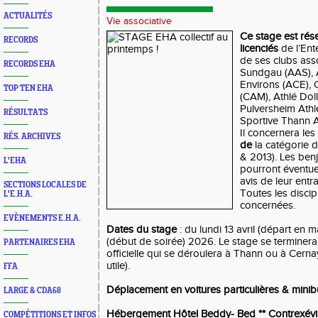
ACTUALITÉS
Vie associative
Ce stage est ré
RECORDS
licenciés
de l’Ent
de ses clubs asso
RECORDS EHA
Sundgau (AAS), 
Environs (ACE), 
TOP TEN EHA
(CAM), Athlé Dol
Pulversheim Athl
RÉSULTATS
Sportive Thann A
Il concernera les
RÉS. ARCHIVES
de
la catégorie 
& 2013). Les ben
L'EHA
pourront éventue
avis de leur entra
SECTIONS LOCALES DE
Toutes les discip
L'E.H.A.
concernées.
EVÈNEMENTS E.H.A.
Dates du stage
: du lundi 13 avril (départ en m
(début de soirée) 2026. Le stage se terminer
PARTENAIRES EHA
officielle qui se déroulera à Thann ou à Cerna
utile).
FFA
Déplacement en voitures particulières & minib
LARGE & CDA68
Hébergement Hôtel Beddy- Bed ** Contrexévil
COMPÉTITIONS ET INFOS