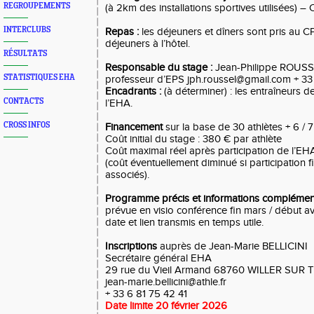
REGROUPEMENTS
(à 2km des installations sportives utilisées)
INTERCLUBS
Repas :
les déjeuners et dîners sont pris au CPO
déjeuners à l’hôtel.
RÉSULTATS
Responsable du stage :
Jean-Philippe ROUSSE
STATISTIQUES EHA
professeur d’EPS jph.roussel@gmail.com + 33
Encadrants :
(à déterminer) : les entraîneurs d
CONTACTS
l’EHA.
CROSS INFOS
Financement
sur la base de 30 athlètes + 6 / 7
Coût initial du stage : 380 € par athlète
Coût maximal réel après participation de l’EHA
(coût éventuellement diminué si participation 
associés).
Programme précis et informations complément
prévue en visio conférence fin mars / début avr
date et lien transmis en temps utile.
Inscriptions
auprès de Jean-Marie BELLICINI
Secrétaire général EHA
29 rue du Vieil Armand 68760 WILLER SUR
jean-marie.bellicini@athle.fr
+ 33 6 81 75 42 41
Date limite 20 février 2026