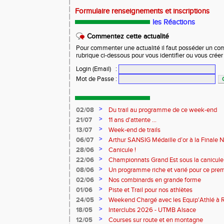
Formulaire renseignements et inscriptions
les Réactions
Commentez cette actualité
Pour commenter une actualité il faut posséder un compt
rubrique ci-dessous pour vous identifier ou vous crée
Login (Email)
:
Mot de Passe
:
>
02/08
Du trail au programme de ce week-end
>
21/07
11 ans d'attente ...
>
13/07
Week-end de trails
>
06/07
Arthur SANSIG Médaille d’or à la Finale N
à Dreux.
>
28/06
Canicule !
>
22/06
Championnats Grand Est sous la canicule
>
08/06
Un programme riche et varié pour ce pre
>
02/06
Nos combinards en grande forme
>
01/06
Piste et Trail pour nos athlètes
>
24/05
Weekend Chargé avec les Equip'Athlé à R
à Reims pour les Benjamins
>
18/05
Interclubs 2026 - UTMB Alsace
>
12/05
Courses sur route et en montagne