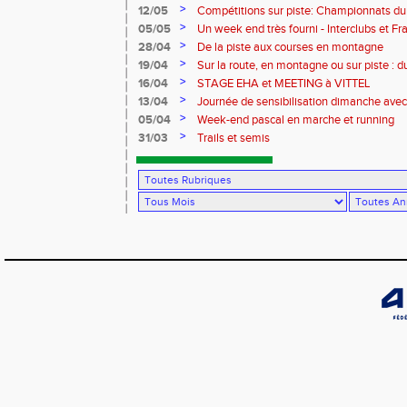
>
12/05
Compétitions sur piste: Championnats du
équip'athlé U14-U16
>
05/05
Un week end très fourni - Interclubs et 
menu !
>
28/04
De la piste aux courses en montagne
>
19/04
Sur la route, en montagne ou sur piste : 
Charlottesville en passant par le Portuga
>
16/04
STAGE EHA et MEETING à VITTEL
>
13/04
Journée de sensibilisation dimanche avec
l'association vivre avec Parkinson
>
05/04
Week-end pascal en marche et running
>
31/03
Trails et semis