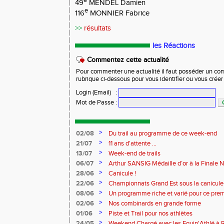
e
49
MENDEL Damien
e
116
MONNIER Fabrice
>>
résultats
les Réactions
Commentez cette actualité
Pour commenter une actualité il faut posséder un compt
rubrique ci-dessous pour vous identifier ou vous crée
Login (Email)
:
Mot de Passe
:
>
02/08
Du trail au programme de ce week-end
>
21/07
11 ans d'attente ...
>
13/07
Week-end de trails
>
06/07
Arthur SANSIG Médaille d’or à la Finale N
à Dreux.
>
28/06
Canicule !
>
22/06
Championnats Grand Est sous la canicule
>
08/06
Un programme riche et varié pour ce pre
>
02/06
Nos combinards en grande forme
>
01/06
Piste et Trail pour nos athlètes
>
24/05
Weekend Chargé avec les Equip'Athlé à R