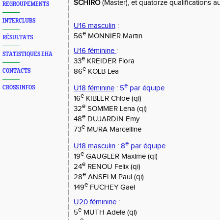
SCHIRO
(Master), et quatorze qualifications 
REGROUPEMENTS
INTERCLUBS
U16 masculin
:
e
56
MONNIER Martin
RÉSULTATS
U16 féminine
:
STATISTIQUES EHA
e
33
KREIDER Flora
e
86
KOLB Lea
CONTACTS
e
U18 féminine
:
5
par équipe
CROSS INFOS
e
16
KIBLER Chloe (qi)
e
32
SOMMER Lena (qi)
e
48
DUJARDIN Emy
e
73
MURA Marcelline
e
U18 masculin
:
8
par équipe
e
19
GAUGLER Maxime (qi)
e
24
RENOU Felix (qi)
e
28
ANSELM Paul (qi)
e
149
FUCHEY Gael
U20 féminine
:
e
5
MUTH Adele (qi)