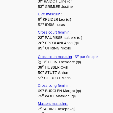
e
31
RAIDOT Eline (qi)
e
53
GRIMLER Justine
U20 masculin
:
e
6
KREIDER Leo (qi)
e
52
IDRIS Lucas
Cross court féminin
:
e
23
PAURISSE Isabelle (qi)
e
28
ERCOLANI Anna (qi)
e
89
UHRING Nicole
e
Cross court masculin
: 5
par équipe
e
🥉
3
KLEIN Theodore (qi)
e
36
HUSSER Cyril
e
50
STUTZ Arthur
e
51
CHIBOUT Marin
Cross Long féminin
:
e
69
BURGLEN Margot (qi)
e
76
WOLF Mathilde (qi)
Masters masculins
:
e
7
SCHIRO Joseph (qi)