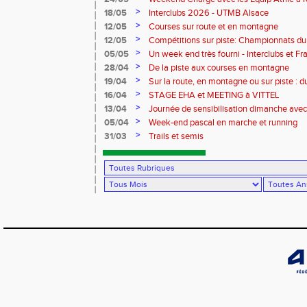
à Reims pour les Benjamins
>
18/05
Interclubs 2026 - UTMB Alsace
>
12/05
Courses sur route et en montagne
>
12/05
Compétitions sur piste: Championnats du
équip'athlé U14-U16
>
05/05
Un week end très fourni - Interclubs et 
menu !
>
28/04
De la piste aux courses en montagne
>
19/04
Sur la route, en montagne ou sur piste : 
Charlottesville en passant par le Portuga
>
16/04
STAGE EHA et MEETING à VITTEL
>
13/04
Journée de sensibilisation dimanche avec
l'association vivre avec Parkinson
>
05/04
Week-end pascal en marche et running
>
31/03
Trails et semis