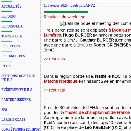
15 Février 2026 - Laetitia LANTZ
ACTUALITÉS
RECORDS
Résultats du week end
RECORDS EHA
Trois perchistes se sont déplacés
à Lyon au m
Lumières.
Hugo BURGER
(Minime) a battu son
TOP TEN EHA
une barre à 3m73.
Gauthier BURGER
(Benjami
avec une barre à 3m03 et
Roger GRIENEISE
RÉSULTATS
3m43.
RÉS. ARCHIVES
>>
résultats
L'EHA
Dans la région bordelaise,
Nathalie KOCH
a p
SECTIONS LOCALES DE
L'E.H.A.
Marche Nordique
en finissant 29e en 1h48m
>>
résultats
EVÈNEMENTS E.H.A.
PARTENAIRES EHA
Près de 30 athlètes de l’EHA se sont rendus
FFA
pour les
½ finales de championnat de France 
Au programme, de la boue, un podium avec l
LARGE & CDA68
KLEIN
sur le cross court, des tops 10 avec la 
(U20), la 6e place de
Léo KREIDER
(U20) et l
COMPÉTITIONS ET INFOS