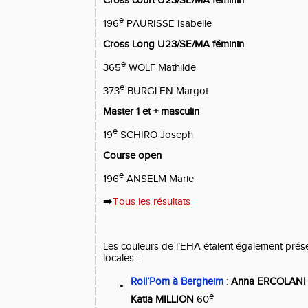
Cross court U23/SE/MA féminin
e
196
PAURISSE Isabelle
Cross Long U23/SE/MA féminin
e
365
WOLF Mathilde
e
373
BURGLEN Margot
Master 1 et + masculin
e
19
SCHIRO Joseph
Course open
e
196
ANSELM Marie
➡️
Tous les résultats
Les couleurs de l’EHA étaient également prése
locales :
Roll’Pom à Bergheim
:
Anna ERCOLAN
e
Katia MILLION
60