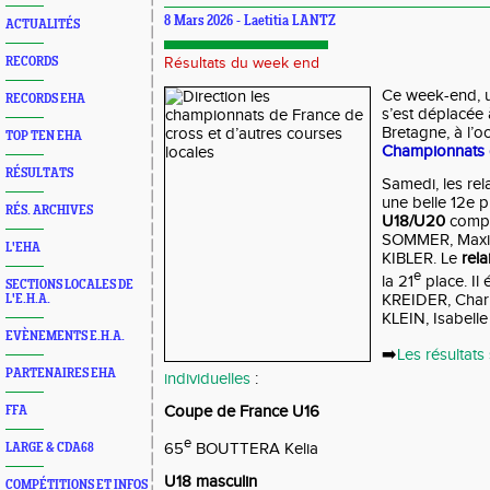
8 Mars 2026 - Laetitia LANTZ
ACTUALITÉS
RECORDS
Résultats du week end
Ce week-end, u
RECORDS EHA
s’est déplacée
Bretagne, à l’o
TOP TEN EHA
Championnats 
RÉSULTATS
Samedi, les rel
une belle 12e p
RÉS. ARCHIVES
U18/U20
compo
SOMMER, Maxi
L'EHA
KIBLER. Le
rela
e
la 21
place. Il
SECTIONS LOCALES DE
KREIDER, Char
L'E.H.A.
KLEIN, Isabell
EVÈNEMENTS E.H.A.
➡️
Les résultats
PARTENAIRES EHA
individuelles
:
Coupe de France U16
FFA
e
65
BOUTTERA Kelia
LARGE & CDA68
U18 masculin
COMPÉTITIONS ET INFOS