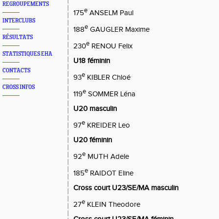
REGROUPEMENTS
e
175
ANSELM Paul
INTERCLUBS
e
188
GAUGLER Maxime
RÉSULTATS
e
230
RENOU Felix
STATISTIQUES EHA
U18 féminin
CONTACTS
e
93
KIBLER Chloé
CROSS INFOS
e
119
SOMMER Léna
U20 masculin
e
97
KREIDER Leo
U20 féminin
e
92
MUTH Adele
e
185
RAIDOT Eline
Cross court U23/SE/MA masculin
e
27
KLEIN Theodore