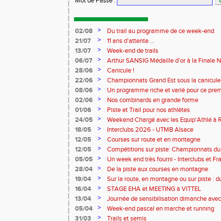
Mot de Passe
:
>
02/08
Du trail au programme de ce week-end
>
21/07
11 ans d'attente ...
>
13/07
Week-end de trails
>
06/07
Arthur SANSIG Médaille d’or à la Finale N
à Dreux.
>
28/06
Canicule !
>
22/06
Championnats Grand Est sous la canicule
>
08/06
Un programme riche et varié pour ce pre
>
02/06
Nos combinards en grande forme
>
01/06
Piste et Trail pour nos athlètes
>
24/05
Weekend Chargé avec les Equip'Athlé à R
à Reims pour les Benjamins
>
18/05
Interclubs 2026 - UTMB Alsace
>
12/05
Courses sur route et en montagne
>
12/05
Compétitions sur piste: Championnats du
équip'athlé U14-U16
>
05/05
Un week end très fourni - Interclubs et 
menu !
>
28/04
De la piste aux courses en montagne
>
19/04
Sur la route, en montagne ou sur piste : 
Charlottesville en passant par le Portuga
>
16/04
STAGE EHA et MEETING à VITTEL
>
13/04
Journée de sensibilisation dimanche avec
l'association vivre avec Parkinson
>
05/04
Week-end pascal en marche et running
>
31/03
Trails et semis