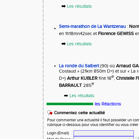
➡️
Les résultats
Semi-marathon de La Wantzenau
:
Nor
en 1h18mn42sec et
Florence GEWISS
en
➡️
Les résultats
La ronde du Salbert
(90) où
Arnaud GA
Costaud » (21km 850m D+) et sur « La 
e
D+)
Arthur KUBLER
finit 18
,
Christelle
e
BARRAULT
285
➡️
Les résultats
les Réactions
Commentez cette actualité
Pour commenter une actualité il faut posséder un compt
rubrique ci-dessous pour vous identifier ou vous crée
Login (Email)
: