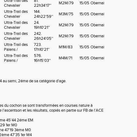
Ultra-Trail des
81.
M2M/79
15/05
Obernai
Chevalier
22h34'17''
Ultra-Trail des
144.
M3M/75
15/05
Obernai
Chevalier
24h22'59''
Ultra-Trail des
24.
M2M/79
15/05
Obernai
Chevalier
19h10'21''
Ultra-Trail des
242.
M2M/79
15/05
Obernai
Chevalier
26h24'05''
Ultra-Trail des
723.
M1M/83
15/05
Obernai
Païens /
17h10'21''
Ultra-Trail des
576.
M4M/71
15/05
Obernai
Païens /
16h15'03''
h34 au semi, 2éme de sa catégorie d'age.
ses du cochon se sont transformées en courses nature à
 l'ascentson et les résultats, copiés en partie sur FB de l'ACE
me 45'44 2éme EM
29 1er M0
e 47'19 3ème M0
2ème 47'35 1er M4