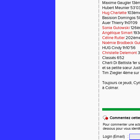
Maxime Gaugler 13è
Hubert Meunier 53'0
Hug Charløtte
103ème
Basision Domingos 5
Auer Thierry 1h01'09
Sonia Gutowski
126è
Angélique Simart
193
Céline Rutler
202ème 
Noémie Brodbeck Gui
HUG Cindy 1h10'56
Christelle Delemont
3
Classés 652
Charli Di Battista 1er
et sa petite sœur Jus
Tim Ziegler 4ème sur 
Toujours ce jeudi, Cyr
à Colmar.
Commentez cette 
Pour commenter une actual
dessous pour vous identi
Login (Email)
: