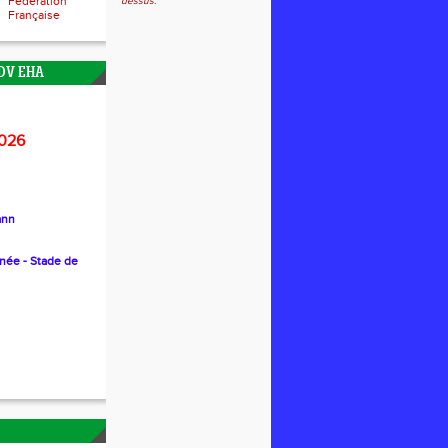
Fédération
dessus.
Française
DV EHA
026
ann
nnée - Stade de