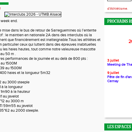
d
d'Athlétisme.
e week end.
PROCHAINS R
de mise dans le bus de retour de Sarreguemines où l'entente
tif : le maintien en nationale 2A dans des interclubs où la
ent que financièrement est inatteignable.Tous les athlètes et
2
 en particulier ceux qui luttent dans des épreuves inabituelles
 ou les haies hautes, tout comme notre valeureuse mascotte
é au 50 m .
res performances de la journée et au delà de 800 pts :
3 juillet
 au 1500M
Meeting de Th
4'39 au 1500M
 400 haies et la longueur 5m32
9 juillet
Fête de fin d'a
Cernay
2 au 3000 steeple
à la longueur
1m90 à la hauteur
au javelot
"12 au 3000 m
I 59m55 au javelot
35"62 au 2000 steeple.
LES ESPACES