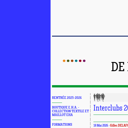
DE
RENTRÉE 2025-2026
Interclubs 
BOUTIQUE E.H.A. -
COLLECTION TEXTILE ET
MAILLOT EHA
FORMATIONS
18 Mai 2026 -
Gilles DELAF