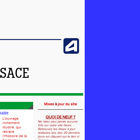
LSACE
Mises à jour du site
naire
QUOI DE NEUF ?
L'ouvrage
Ne ratez plus jamais aucune
richement
info sur votre site favori.
illustré, qui
Retrouvez les mises à jour
retrace
réalisées lors des 30 derniers
l’Histoire de la
jours en cliquant sur le lien ci