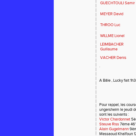
GUECHTOULI Samir
MEYER David
THROO Luc
WILLME Lionel
LEIMBACHER
Guillaume
VACHER Denis
.
A Bâle , Lucky fait 1
Pour rappel, les cour
ungersheim le jeudi de
sont les suivants :
Victor Chardonnet
5è
Steuve Riss
7ème 46'
Alain Gugelmann
9èm
Messaoud Khalfoun 1