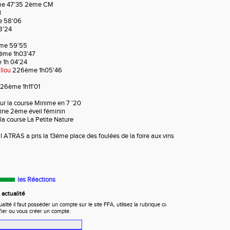
me 47'35 2ème CM
3
 58'06
8'24
me 59'55
ème 1h03'47
1h 04'24
llou
226ème 1h05'46
26ème 1h11'01
 sur la course Minime en 7 '20
tine 2ème éveil féminin
la course La Petite Nature
il ATRAS a pris la 13éme place des foulées de la foire aux vins
les Réactions
actualité
ité il faut posséder un compte sur le site FFA, utilisez la rubrique ci-
fier ou vous créer un compte.