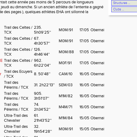
tait cette année pas moins de 5 parcours de longueurs
u jeudi au dimanche. Si un ancien athlète de l'entente a gagné
onde des pages ), quelques athlètes EHA ont sillonné la
Trail des Celtes /
235.
M0M/91
17/05
Obernai
TCX
5h09'25''
Trail des Celtes /
67.
M0M/91
17/05
Obernai
TCX
4h30'57''
Trail des Celtes /
126.
M0M/88
17/05
Obernai
TCX
4h46'44''
SE
Trail des Celtes /
962.
M0F/91
17/05
Obernai
TCX
6h22'04''
Trail des Ecuyers
r
8. 50'48''
CAM/10
16/05
Obernai
/ TCX
Trail des
31. 2h22'13''
SEM/03
16/05
Obernai
Pèlerins / TCX
Trail des
905.
M1M/82
16/05
Obernai
Pèlerins / TCX
3h51'07''
Trail des
74.
M4M/71
16/05
Obernai
Pèlerins / TCX
2h34'52''
Ultra-Trail des
61.
M1M/84
15/05
Obernai
Chevalier
21h43'52''
Ultra-Trail des
32.
M0M/91
15/05
Obernai
Chevalier
19h54'28''