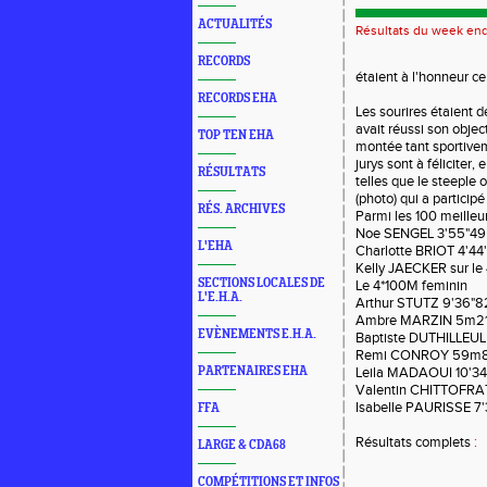
ACTUALITÉS
Résultats du week en
RECORDS
étaient à l'honneur c
RECORDS EHA
Les sourires étaient 
avait réussi son objec
TOP TEN EHA
montée tant sportivem
jurys sont à féliciter,
RÉSULTATS
telles que le steeple
(photo) qui a particip
RÉS. ARCHIVES
Parmi les 100 meilleu
Noe SENGEL 3'55"49
L'EHA
Charlotte BRIOT 4'4
Kelly JAECKER sur le
SECTIONS LOCALES DE
Le 4*100M feminin
L'E.H.A.
Arthur STUTZ 9'36"8
Ambre MARZIN 5m21 
EVÈNEMENTS E.H.A.
Baptiste DUTHILLEUL 
Remi CONROY 59m81 
PARTENAIRES EHA
Leila MADAOUI 10'34
Valentin CHITTOFRAT
Isabelle PAURISSE 7'
FFA
Résultats complets
:
LARGE & CDA68
COMPÉTITIONS ET INFOS