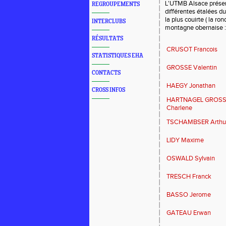
L'UTMB Alsace présen
REGROUPEMENTS
différentes étalées d
la plus couirte ( la r
INTERCLUBS
montagne obernaise :
RÉSULTATS
CRUSOT Francois
STATISTIQUES EHA
GROSSE Valentin
CONTACTS
HAEGY Jonathan
CROSS INFOS
HARTNAGEL GROS
Charlene
TSCHAMBSER Arthu
LIDY Maxime
OSWALD Sylvain
TRESCH Franck
BASSO Jerome
GATEAU Erwan