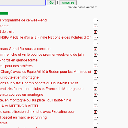
|
mot de passe oublié ?
 au programme de ce week-end
tente ...
de trails
NSIG Médaille d’or à la Finale Nationale des Pointes d'Or
!
ats Grand Est sous la canicule
mme riche et varié pour ce premier week-end de juin
inards en grande forme
rail pour nos athlètes
hargé avec les Equip'Athlé à Redon pour les Minimes et
our les Benjamins
ur route et en montagne
ons sur piste: Championnats du Haut-Rhin U12 et
lé U14-U16
nd très fourni - Interclubs et France de Montagne au
te aux courses en montagne
ute, en montagne ou sur piste : du Haut-Rhin à
sville en passant par le Portugal et Annecy
A et MEETING à VITTEL
e sensibilisation dimanche avec Pascaline pour
tion vivre avec Parkinson
 pascal en marche et running
semis