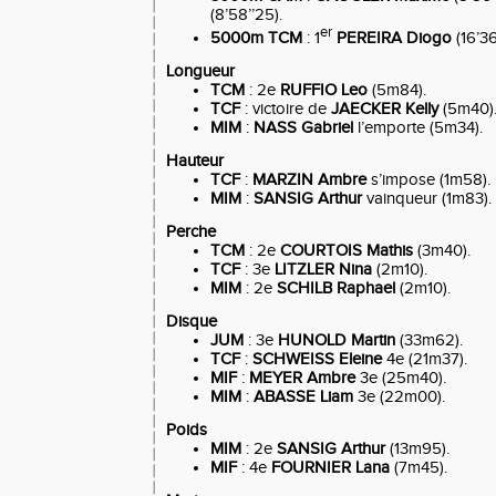
(8’58’’25).
er
5000m TCM
: 1
PEREIRA Diogo
(16’36
Longueur
TCM
: 2e
RUFFIO Leo
(5m84).
TCF
: victoire de
JAECKER Kelly
(5m40)
MIM
:
NASS Gabriel
l’emporte (5m34).
Hauteur
TCF
:
MARZIN Ambre
s’impose (1m58).
MIM
:
SANSIG Arthur
vainqueur (1m83).
Perche
TCM
: 2e
COURTOIS Mathis
(3m40).
TCF
: 3e
LITZLER Nina
(2m10).
MIM
: 2e
SCHILB Raphael
(2m10).
Disque
JUM
: 3e
HUNOLD Martin
(33m62).
TCF
:
SCHWEISS Eleine
4e (21m37).
MIF
:
MEYER Ambre
3e (25m40).
MIM
:
ABASSE Liam
3e (22m00).
Poids
MIM
: 2e
SANSIG Arthur
(13m95).
MIF
: 4e
FOURNIER Lana
(7m45).