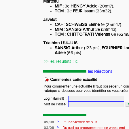
Marteau
MIF
: 3e
HENGY Adele
(20m17).
TCM
: 2e
FEJR Issam
(23m32).
Javelot
CAF
:
SCHWEISS Eleine
1e (25m47).
MIM
:
SANSIG Arthur
3e (38m43).
TCM
:
CHITTOFRATI Valentin
6e (62m5
Triathlon U14–U16
SANSIG Arthur
(123 pts),
FOURNIER La
Adele
(66 pts).
>> les résultats :
ici
les Réactions
Commentez cette actualité
Pour commenter une actualité il faut posséder un compt
rubrique ci-dessous pour vous identifier ou vous crée
Login (Email)
:
Mot de Passe
:
>
09/08
Et une victoire de plus...
>
02/08
Du trail au programme de ce week-end