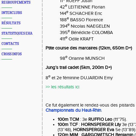
11
RUEFF Justin
REGROUPEMENTS
e
42
LEITIENNE Florian
e
INTERCLUBS
144
SCHACHER Eric
e
188
BASSO Florence
RÉSULTATS
e
394
Nicolas NAEGELEN
e
395
Bénédicte COLOMBA
STATISTIQUES EHA
e
411
Odile KRAFT
CONTACTS
Ptite course des marcaires (12km, 650m D+)
CROSS INFOS
e
98
Orianne MUNSCH
Jung’s trail cadet (5km, 200m D+)
e
8
et 2e féminine DUJARDIN Emy
>> les résultats
ici
Ce fut également le rendez-vous des pistards
Championnats du Haut-Rhin
.
100m TCM
: 3e
RUFFIO Leo
(11’’75).
100m TCF
:
HORNSPERGER Lily
3e (13’’
(13’’48),
HORNSPERGER Eva
5e (13’’89)
120m MIM
:
GARGOWITSCH Benjamin
(