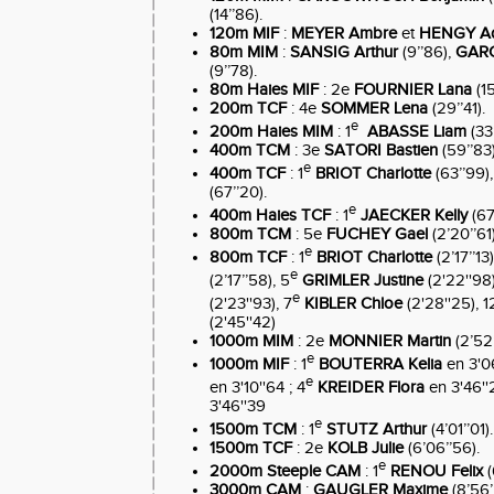
(14’’86).
120m MIF
:
MEYER Ambre
et
HENGY Ad
80m MIM
:
SANSIG Arthur
(9’’86),
GARG
(9’’78).
80m Haies MIF
: 2e
FOURNIER Lana
(15
200m TCF
: 4e
SOMMER Lena
(29’’41).
e
200m Haies MIM
: 1
ABASSE Liam
(33’
400m TCM
: 3e
SATORI Bastien
(59’’83)
e
400m TCF
: 1
BRIOT Charlotte
(63’’99),
(67’’20).
e
400m Haies TCF
: 1
JAECKER Kelly
(67’
800m TCM
: 5e
FUCHEY Gael
(2’20’’61)
e
800m TCF
: 1
BRIOT Charlotte
(2’17’’13)
e
(2’17’’58),
5
GRIMLER Justine
(2'22''98)
e
(2'23''93), 7
KIBLER Chloe
(2'28''25), 1
(2'45''42)
1000m MIM
: 2e
MONNIER Martin
(2’52’
e
1000m MIF
: 1
BOUTERRA Kelia
en 3'06
e
en 3'10''64 ; 4
KREIDER Flora
en 3'46''
3'46''39
e
1500m TCM
: 1
STUTZ Arthur
(4’01’’01).
1500m TCF
: 2e
KOLB Julie
(6’06’’56).
e
2000m Steeple CAM
: 1
RENOU Felix
(
3000m CAM
:
GAUGLER Maxime
(8’56’