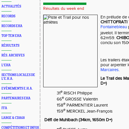
ACTUALITÉS
Résultats du week end
RECORDS
En prélude de 
CHITTOFRATI V
RECORDS EHA
Fontainebleau
javelot. Il termi
TOP TEN EHA
62m59.
CHIBO
conclu son 150
RÉSULTATS
RÉS. ARCHIVES
Les trailers ét
pour arpenter 
L'EHA
Marcaires
.
SECTIONS LOCALES DE
Le Trail des M
L'E.H.A.
D+)
EVÈNEMENTS E.H.A.
e
31
RISCH Philippe
e
PARTENAIRES EHA
66
GROSSE Valentin
e
158
PARMENTIER Laurent
FFA
e
159
MERCKEL Jean-François
LARGE & CDA68
Défi de Muhlbach (34km, 1650m D+)
COMPÉTITIONS ET INFOS
e