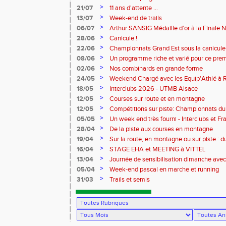
>
21/07
11 ans d'attente ...
>
13/07
Week-end de trails
>
06/07
Arthur SANSIG Médaille d’or à la Finale N
à Dreux.
>
28/06
Canicule !
>
22/06
Championnats Grand Est sous la canicule
>
08/06
Un programme riche et varié pour ce pre
>
02/06
Nos combinards en grande forme
>
24/05
Weekend Chargé avec les Equip'Athlé à R
à Reims pour les Benjamins
>
18/05
Interclubs 2026 - UTMB Alsace
>
12/05
Courses sur route et en montagne
>
12/05
Compétitions sur piste: Championnats du
équip'athlé U14-U16
>
05/05
Un week end très fourni - Interclubs et 
menu !
>
28/04
De la piste aux courses en montagne
>
19/04
Sur la route, en montagne ou sur piste : 
Charlottesville en passant par le Portuga
>
16/04
STAGE EHA et MEETING à VITTEL
>
13/04
Journée de sensibilisation dimanche avec
l'association vivre avec Parkinson
>
05/04
Week-end pascal en marche et running
>
31/03
Trails et semis