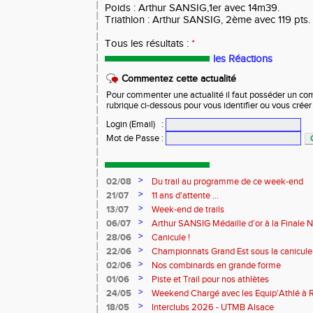
Poids : Arthur SANSIG,1er avec 14m39.
Triathlon : Arthur SANSIG, 2ème avec 119 pts.
Tous les résultats :
*
les Réactions
Commentez cette actualité
Pour commenter une actualité il faut posséder un compt
rubrique ci-dessous pour vous identifier ou vous crée
Login (Email)
:
Mot de Passe
:
>
02/08
Du trail au programme de ce week-end
>
21/07
11 ans d'attente ...
>
13/07
Week-end de trails
>
06/07
Arthur SANSIG Médaille d’or à la Finale N
à Dreux.
>
28/06
Canicule !
>
22/06
Championnats Grand Est sous la canicule
>
02/06
Nos combinards en grande forme
>
01/06
Piste et Trail pour nos athlètes
>
24/05
Weekend Chargé avec les Equip'Athlé à R
à Reims pour les Benjamins
>
18/05
Interclubs 2026 - UTMB Alsace