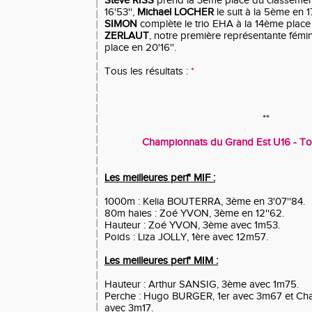
Steve RISS
prend la 3ème place du classemen
16'53'',
Michael LOCHER
le suit à la 5ème en 17
SIMON
complète le trio EHA à la 14ème place 
ZERLAUT
, notre première représentante fém
place en 20'16''.
Tous les résultats :
*
**
Championnats du Grand Est U16 - Tom
Les meilleures perf' MIF :
1000m : Kelia BOUTERRA, 3ème en 3'07''84.
80m haies : Zoé YVON, 3ème en 12''62.
Hauteur : Zoé YVON, 3ème avec 1m53.
Poids : Liza JOLLY, 1ère avec 12m57.
Les meilleures perf' MIM :
Hauteur : Arthur SANSIG, 3ème avec 1m75.
Perche : Hugo BURGER, 1er avec 3m67 et Cha
avec 3m17.