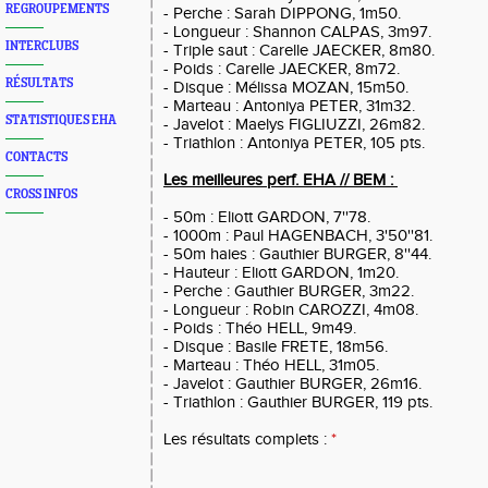
REGROUPEMENTS
- Perche : Sarah DIPPONG, 1m50.
- Longueur : Shannon CALPAS, 3m97.
INTERCLUBS
- Triple saut : Carelle JAECKER, 8m80.
- Poids : Carelle JAECKER, 8m72.
RÉSULTATS
- Disque : Mélissa MOZAN, 15m50.
- Marteau : Antoniya PETER, 31m32.
STATISTIQUES EHA
- Javelot : Maelys FIGLIUZZI, 26m82.
- Triathlon : Antoniya PETER, 105 pts.
CONTACTS
Les meilleures perf. EHA // BEM :
CROSS INFOS
- 50m : Eliott GARDON, 7''78.
- 1000m : Paul HAGENBACH, 3'50''81.
- 50m haies : Gauthier BURGER, 8''44.
- Hauteur : Eliott GARDON, 1m20.
- Perche : Gauthier BURGER, 3m22.
- Longueur : Robin CAROZZI, 4m08.
- Poids : Théo HELL, 9m49.
- Disque : Basile FRETE, 18m56.
- Marteau : Théo HELL, 31m05.
- Javelot : Gauthier BURGER, 26m16.
- Triathlon : Gauthier BURGER, 119 pts.
Les résultats complets :
*