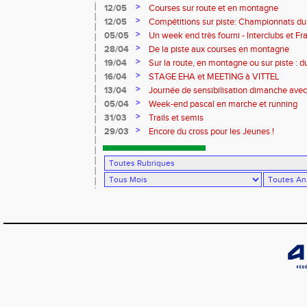
>
12/05
Courses sur route et en montagne
>
12/05
Compétitions sur piste: Championnats du
équip'athlé U14-U16
>
05/05
Un week end très fourni - Interclubs et 
menu !
>
28/04
De la piste aux courses en montagne
>
19/04
Sur la route, en montagne ou sur piste : 
Charlottesville en passant par le Portuga
>
16/04
STAGE EHA et MEETING à VITTEL
>
13/04
Journée de sensibilisation dimanche avec
l'association vivre avec Parkinson
>
05/04
Week-end pascal en marche et running
>
31/03
Trails et semis
>
29/03
Encore du cross pour les Jeunes !