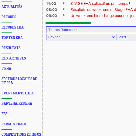
>
14/02
STAGE EHA collectif au printemps !
ACTUALITÉS
>
08/02
Résultats du week-end et Stage EHA d
>
06/02
Un week-end bien chargé pour nos jeu
RECORDS
RECORDS EHA
TOP TEN EHA
RÉSULTATS
RÉS. ARCHIVES
L'EHA
SECTIONS LOCALES DE
L'E.H.A.
EVÈNEMENTS E.H.A.
PARTENAIRES EHA
FFA
LARGE & CDA68
COMPÉTITIONS ET INFOS