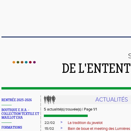
DE L'ENTEN
ACTUALITÉS
RENTRÉE 2025-2026
5 actualité(s) trouvée(s) | Page 1/1
BOUTIQUE E.H.A. -
COLLECTION TEXTILE ET
MAILLOT EHA
>
22/02
La tradition du javelot
FORMATIONS
>
15/02
Bain de boue et meeting des Lumières