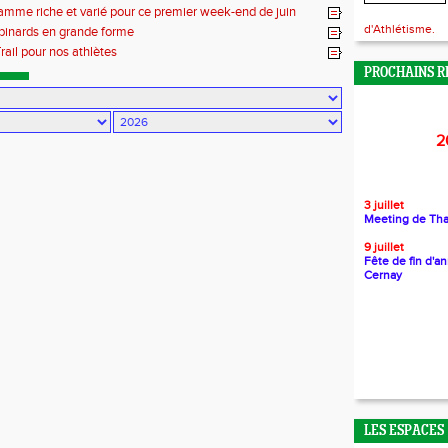
amme riche et varié pour ce premier week-end de juin
d'Athlétisme.
inards en grande forme
Trail pour nos athlètes
PROCHAINS R
2
3 juillet
Meeting de Th
9 juillet
Fête de fin d'a
Cernay
LES ESPACES