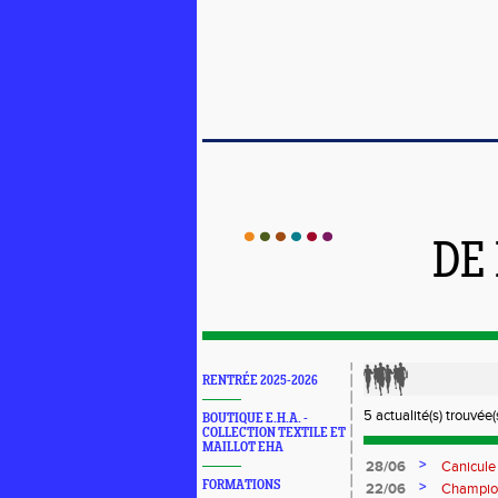
DE
RENTRÉE 2025-2026
5 actualité(s) trouvée(s
BOUTIQUE E.H.A. -
COLLECTION TEXTILE ET
MAILLOT EHA
>
28/06
Canicule 
FORMATIONS
>
22/06
Champion