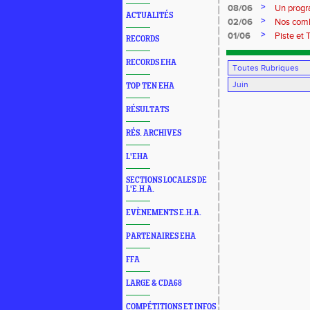
>
08/06
Un progr
ACTUALITÉS
>
02/06
Nos comb
>
01/06
Piste et 
RECORDS
RECORDS EHA
TOP TEN EHA
RÉSULTATS
RÉS. ARCHIVES
L'EHA
SECTIONS LOCALES DE
L'E.H.A.
EVÈNEMENTS E.H.A.
PARTENAIRES EHA
FFA
LARGE & CDA68
COMPÉTITIONS ET INFOS