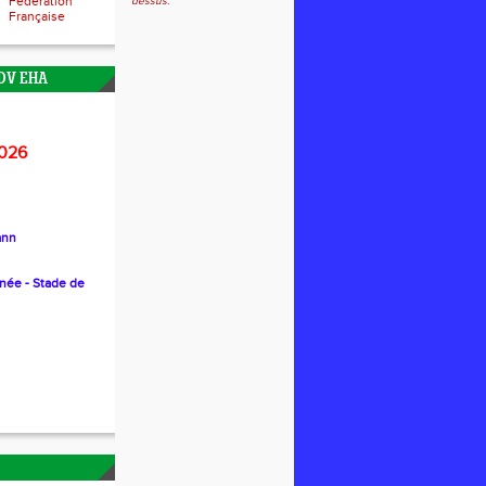
Fédération
dessus.
Française
DV EHA
026
ann
nnée - Stade de