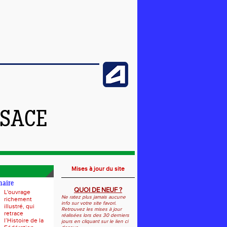
LSACE
Mises à jour du site
naire
QUOI DE NEUF ?
L'ouvrage
Ne ratez plus jamais aucune
richement
info sur votre site favori.
illustré, qui
Retrouvez les mises à jour
retrace
réalisées lors des 30 derniers
l’Histoire de la
jours en cliquant sur le lien ci